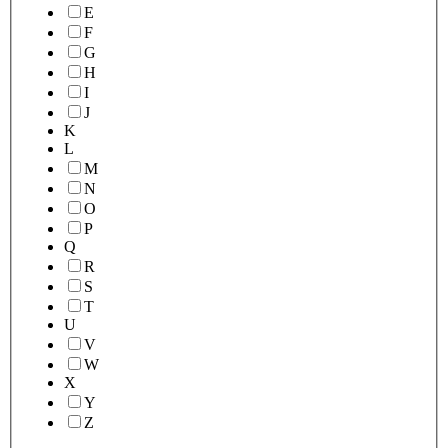
E
F
G
H
I
J
K
L
M
N
O
P
Q
R
S
T
U
V
W
X
Y
Z