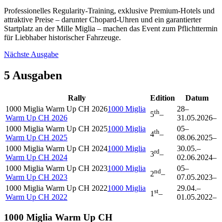
Professionelles Regularity-Training, exklusive Premium-Hotels und
attraktive Preise – darunter Chopard-Uhren und ein garantierter
Startplatz an der Mille Miglia – machen das Event zum Pflichttermin
für Liebhaber historischer Fahrzeuge.
Nächste Ausgabe
5 Ausgaben
Rally
Edition
Datum
1000 Miglia Warm Up CH 2026
1000 Miglia
28
–
th
5
–
Warm Up CH 2026
31.05.2026
–
1000 Miglia Warm Up CH 2025
1000 Miglia
05
–
th
4
–
Warm Up CH 2025
08.06.2025
–
1000 Miglia Warm Up CH 2024
1000 Miglia
30.05.
–
rd
3
–
Warm Up CH 2024
02.06.2024
–
1000 Miglia Warm Up CH 2023
1000 Miglia
05
–
nd
2
–
Warm Up CH 2023
07.05.2023
–
1000 Miglia Warm Up CH 2022
1000 Miglia
29.04.
–
st
1
–
Warm Up CH 2022
01.05.2022
–
1000 Miglia Warm Up CH